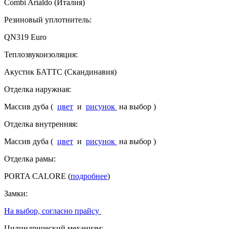
Combi Arialdo (Италия)
Резиновый уплотнитель:
QN319 Euro
Теплозвукоизоляция:
Акустик БАТТС (Скандинавия)
Отделка наружная:
Массив дуба (
цвет
и
рисунок
на выбор )
Отделка внутренняя:
Массив дуба (
цвет
и
рисунок
на выбор )
Отделка рамы:
PORTA CALORE (
подробнее
)
Замки:
На выбор, согласно прайсу
Цилиндрический механизм: