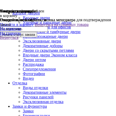
Узнать статус заказа
Узнать статус заказа
Товар успешно добавлен
Спасибо за заявку!
Ваш заказ оформлен!
Онлайн-оплата
Каталог дверей
в корзину
Входные двери
Введите ваш номер заказа
Статус заказа Б-5152
Ожидайте, пожалуйста, звонка менеджера
Ожидайте, пожалуйста, звонка менеджера для подтверждения
Уличные и парадные двери
Перейти в корзину
заказа
Вернуться на страницу товара
Входные двери для офисов
На монтаже
На главную
Технические и тамбурные двери
На главную
Противопожарные двери
Вернуться
Эксклюзивные двери
Декоративные доборы
Двери со скрытыми петлями
Входные двери Эконом класса
Двери оптом
Распродажа
Спецпредложения
Фотографии
Видео
Отделка
Виды отделки
Декоративные элементы
Рисунки панелей
Эксклюзивная отделка
Замки и фурнитура
Замки
Броненакладки