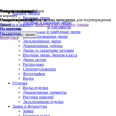
Узнать статус заказа
Узнать статус заказа
Товар успешно добавлен
Спасибо за заявку!
Ваш заказ оформлен!
Онлайн-оплата
Каталог дверей
в корзину
Входные двери
Введите ваш номер заказа
Статус заказа Б-5152
Ожидайте, пожалуйста, звонка менеджера
Ожидайте, пожалуйста, звонка менеджера для подтверждения
Уличные и парадные двери
Перейти в корзину
заказа
Вернуться на страницу товара
Входные двери для офисов
На монтаже
На главную
Технические и тамбурные двери
На главную
Противопожарные двери
Вернуться
Эксклюзивные двери
Декоративные доборы
Двери со скрытыми петлями
Входные двери Эконом класса
Двери оптом
Распродажа
Спецпредложения
Фотографии
Видео
Отделка
Виды отделки
Декоративные элементы
Рисунки панелей
Эксклюзивная отделка
Замки и фурнитура
Замки
Броненакладки